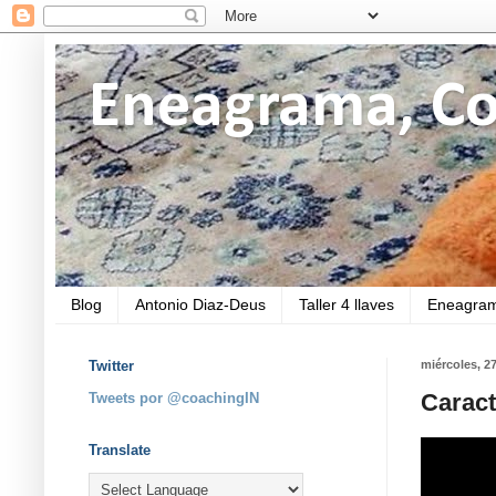
Eneagrama, Co
Blog
Antonio Diaz-Deus
Taller 4 llaves
Eneagram
Twitter
miércoles, 2
Caract
Tweets por @coachingIN
Translate